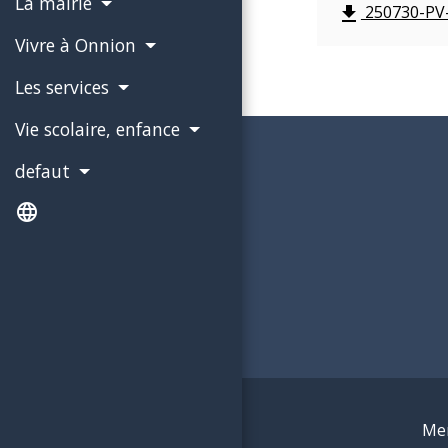
La mairie
250730-PV-
file_download
Vivre à Onnion
Les services
Vie scolaire, enfance
defaut
language
Men