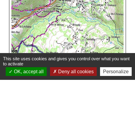
This site uses cookies and gives you control over what you want
to activate
OK, accept all
Deny all cookies
Personalize
Pièces jointes
1CarteCommuneOnnion1.JPG (JPG -
file_download
2.00Mo)