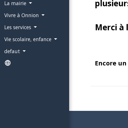
plusieu
La mairie
Vivre à Onnion
Merci à 
Les services
Vie scolaire, enfance
defaut
Encore un c
language