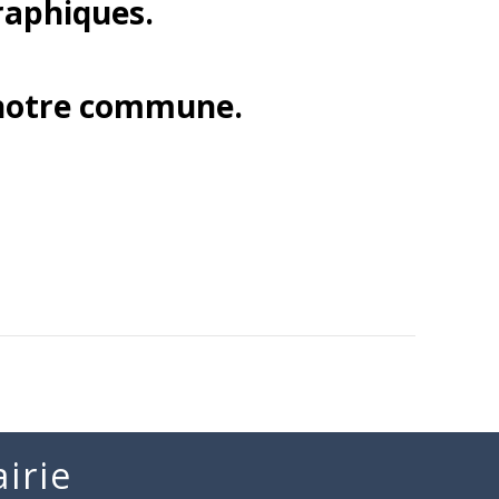
raphiques.
e notre commune.
irie